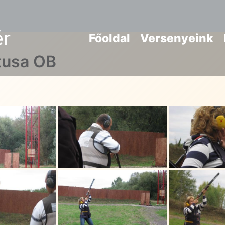
ér
Főoldal
Versenyeink
tusa OB