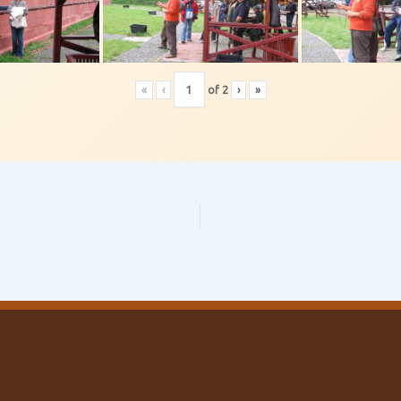
«
‹
of
2
›
»