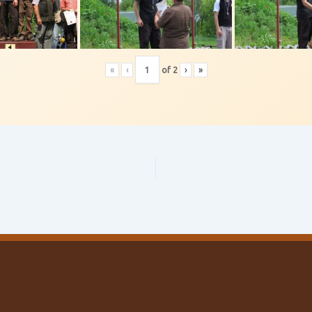
«
‹
of
2
›
»