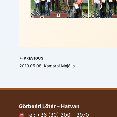
PREVIOUS
2010.05.08. Kamarai Majális
Görbeéri Lőtér – Hatvan
Tel: +36 (30) 300 – 3970