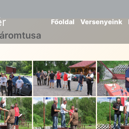
ér
Főoldal
Versenyeink
Háromtusa