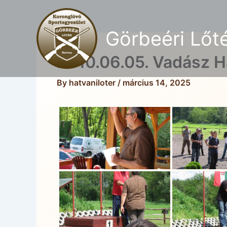
Skip
to
Görbeéri Lőt
content
2010.06.05. Vadász 
By
hatvaniloter
/
március 14, 2025