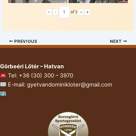
«
‹
of
3
›
»
PREVIOUS
NEXT
Görbeéri Lőtér – Hatvan
Tel: +36 (30) 300 – 3970
E-mail: gyetvandominikloter@gmail.com
Útvonal a lőtérre.