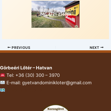
IMG 4721 2560px
PREVIOUS
NEXT
Görbeéri Lőtér – Hatvan
Tel: +36 (30) 300 – 3970
E-mail: gyetvandominikloter@gmail.com
Útvonal a lőtérre.